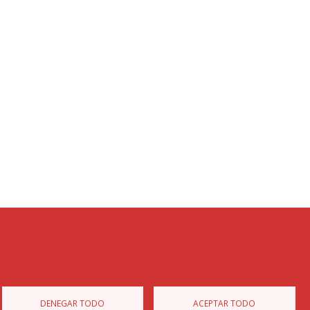
Diputación de Burgos
Mapa Web
Iniciar Sesión
DENEGAR TODO
ACEPTAR TODO