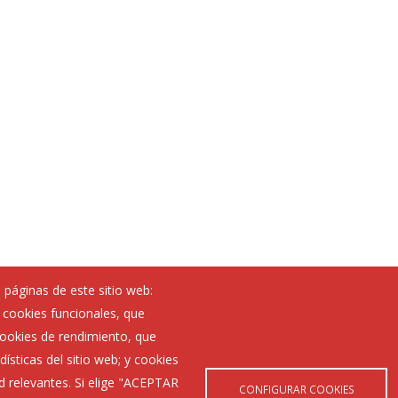
 páginas de este sitio web:
; cookies funcionales, que
Noticias
 cookies de rendimiento, que
Eventos
ísticas del sitio web; y cookies
Corporación Municipal
d relevantes. Si elige "ACEPTAR
Teléfonos de interés
CONFIGURAR COOKIES