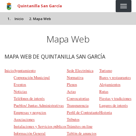
Pasar al contenido principal
Quintanilla San García
Inicio
Mapa Web
Mapa Web
MAPA WEB DE QUINTANILLA SAN GARCÍA
Inicio
Ayuntamiento
Sede Electrónica
Turismo
Corporación Municipal
Normativa
Bares y restaurantes
Eventos
Plenos
Alojamientos
Noticias
Actas
Rutas
Teléfonos de interés
Convocatorias
Fiestas y tradiciones
Pueblos/ Juntas Administrativas
Transparencia
Lugares de interés
Empresas y negocios
Perfil de Contratante
Historia
Asociaciones
Tributos
Instalaciones y Servicios públicos
Trámites on-line
Información General
Tablón de anuncios